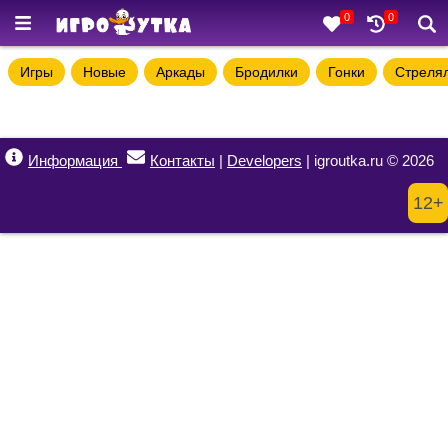
0
0
Игры
Новые
Аркады
Бродилки
Гонки
Стреля
Информация
Контакты
|
Developers
| igroutka.ru © 2026
12+