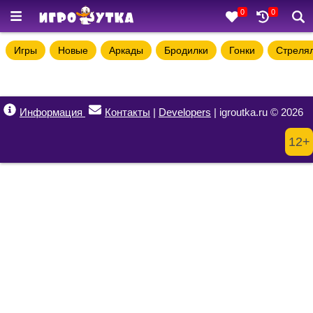
0
0
Игры
Новые
Аркады
Бродилки
Гонки
Стреля
Информация
Контакты
|
Developers
| igroutka.ru © 2026
12+