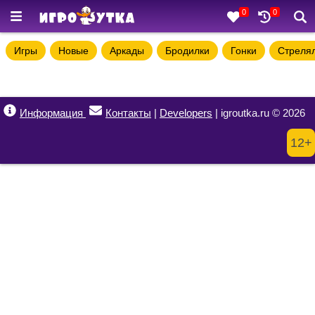
0
0
Игры
Новые
Аркады
Бродилки
Гонки
Стреля
Информация
Контакты
|
Developers
| igroutka.ru © 2026
12+