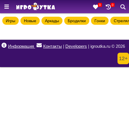
0
0
Игры
Новые
Аркады
Бродилки
Гонки
Стреля
Информация
Контакты
|
Developers
| igroutka.ru © 2026
12+