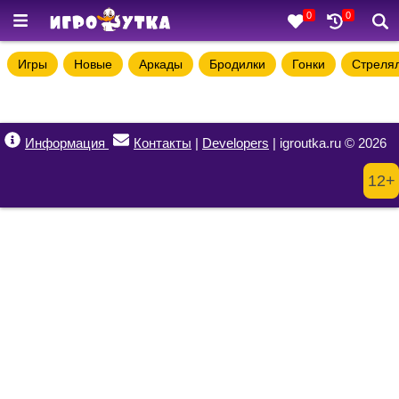
0
0
Игры
Новые
Аркады
Бродилки
Гонки
Стреля
Информация
Контакты
|
Developers
| igroutka.ru © 2026
12+