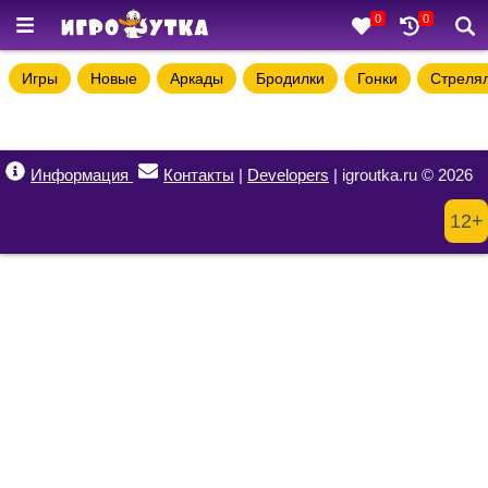
0
0
Игры
Новые
Аркады
Бродилки
Гонки
Стреля
Информация
Контакты
|
Developers
| igroutka.ru © 2026
12+