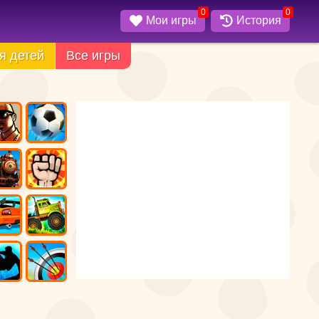
0
0
Мои игры
История
я детей
Все игры