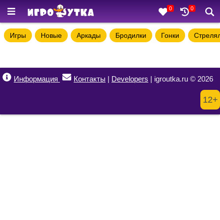
0
0
Игры
Новые
Аркады
Бродилки
Гонки
Стреля
Информация
Контакты
|
Developers
| igroutka.ru © 2026
12+