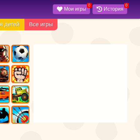
0
0
Мои игры
История
я детей
Все игры