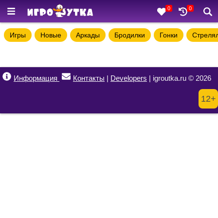
0
0
Игры
Новые
Аркады
Бродилки
Гонки
Стреля
Информация
Контакты
|
Developers
| igroutka.ru © 2026
12+