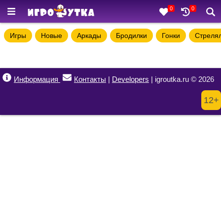
0
0
Игры
Новые
Аркады
Бродилки
Гонки
Стреля
Информация
Контакты
|
Developers
| igroutka.ru © 2026
12+