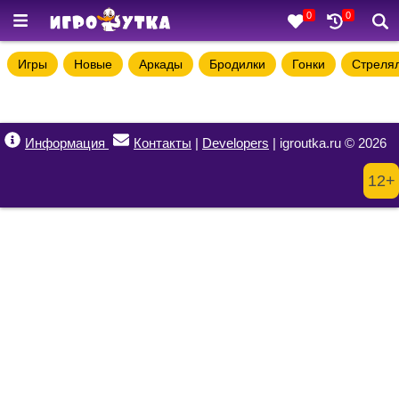
0
0
Игры
Новые
Аркады
Бродилки
Гонки
Стреля
Информация
Контакты
|
Developers
| igroutka.ru © 2026
12+