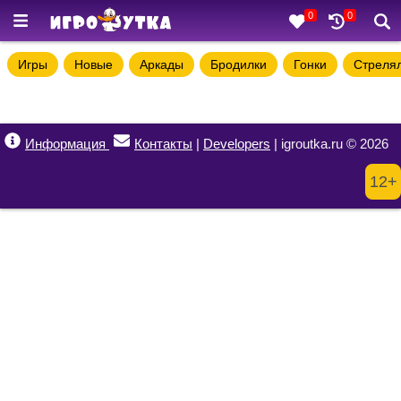
0
0
Игры
Новые
Аркады
Бродилки
Гонки
Стреля
Информация
Контакты
|
Developers
| igroutka.ru © 2026
12+