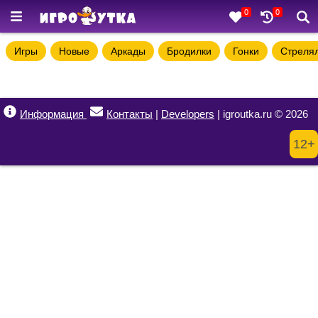
0
0
Игры
Новые
Аркады
Бродилки
Гонки
Стреля
Информация
Контакты
|
Developers
| igroutka.ru © 2026
12+