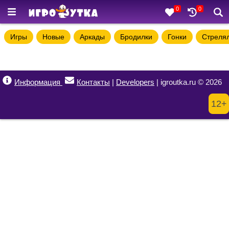
0
0
Игры
Новые
Аркады
Бродилки
Гонки
Стреля
Информация
Контакты
|
Developers
| igroutka.ru © 2026
12+