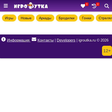
0
0
Игры
Новые
Аркады
Бродилки
Гонки
Стреля
Информация
Контакты
|
Developers
| igroutka.ru © 2026
12+