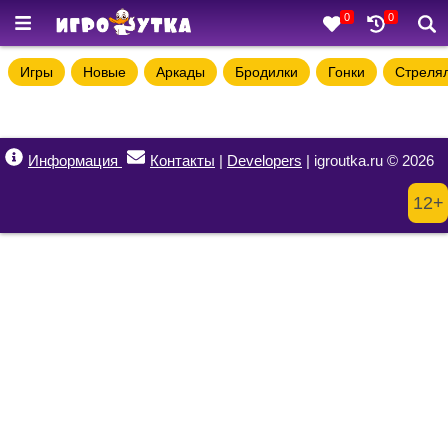
0
0
Игры
Новые
Аркады
Бродилки
Гонки
Стреля
Информация
Контакты
|
Developers
| igroutka.ru © 2026
12+