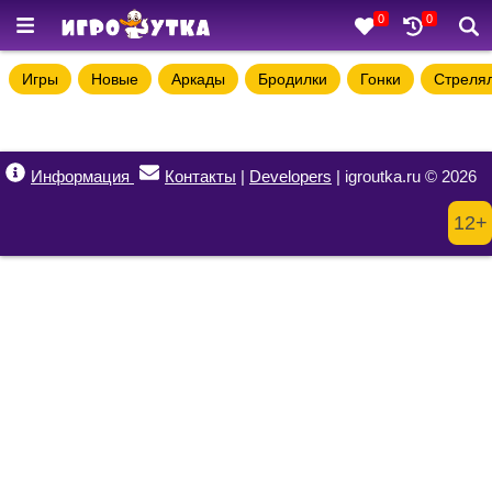
0
0
Игры
Новые
Аркады
Бродилки
Гонки
Стреля
Информация
Контакты
|
Developers
| igroutka.ru © 2026
12+