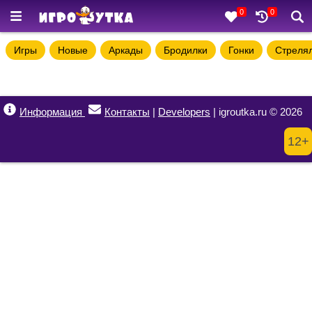
0
0
Игры
Новые
Аркады
Бродилки
Гонки
Стреля
Информация
Контакты
|
Developers
| igroutka.ru © 2026
12+