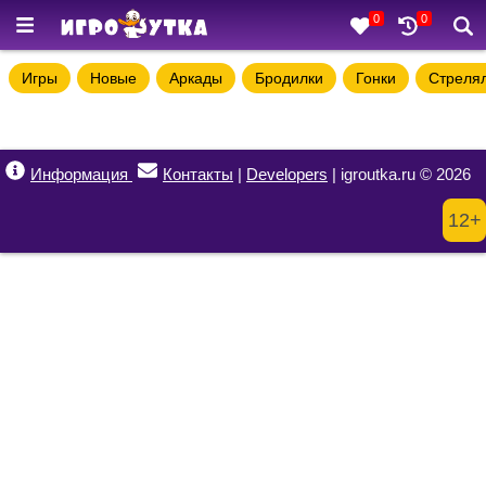
0
0
Игры
Новые
Аркады
Бродилки
Гонки
Стреля
Информация
Контакты
|
Developers
| igroutka.ru © 2026
12+