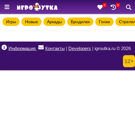
0
0
Игры
Новые
Аркады
Бродилки
Гонки
Стреля
Информация
Контакты
|
Developers
| igroutka.ru © 2026
12+