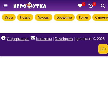
0
0
Игры
Новые
Аркады
Бродилки
Гонки
Стреля
Информация
Контакты
|
Developers
| igroutka.ru © 2026
12+