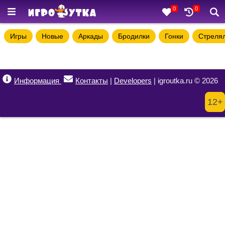
0
0
Игры
Новые
Аркады
Бродилки
Гонки
Стреля
Информация
Контакты
|
Developers
| igroutka.ru © 2026
12+