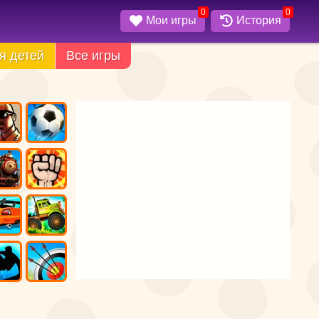
0
0
Мои игры
История
я детей
Все игры