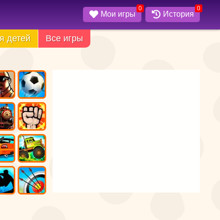
0
0
Мои игры
История
я детей
Все игры