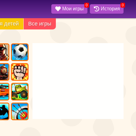
0
0
Мои игры
История
я детей
Все игры