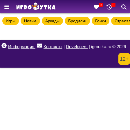
0
0
Игры
Новые
Аркады
Бродилки
Гонки
Стреля
Информация
Контакты
|
Developers
| igroutka.ru © 2026
12+