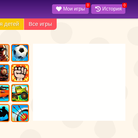
0
0
Мои игры
История
я детей
Все игры