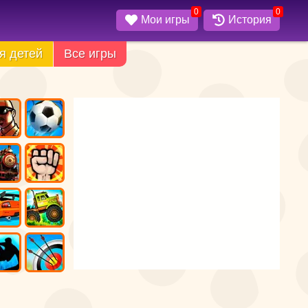
0
0
Мои игры
История
я детей
Все игры