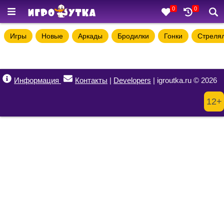
0
0
Игры
Новые
Аркады
Бродилки
Гонки
Стреля
Информация
Контакты
|
Developers
| igroutka.ru © 2026
12+