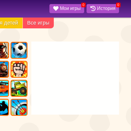
0
0
Мои игры
История
я детей
Все игры