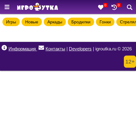
0
0
Игры
Новые
Аркады
Бродилки
Гонки
Стреля
Информация
Контакты
|
Developers
| igroutka.ru © 2026
12+