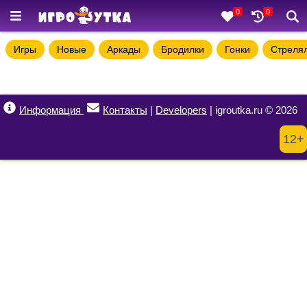
0
0
Игры
Новые
Аркады
Бродилки
Гонки
Стреля
Информация
Контакты
|
Developers
| igroutka.ru © 2026
12+