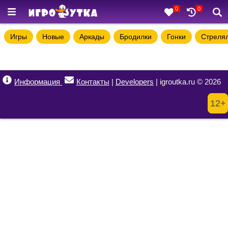
0
0
Игры
Новые
Аркады
Бродилки
Гонки
Стреля
Информация
Контакты
|
Developers
| igroutka.ru © 2026
12+