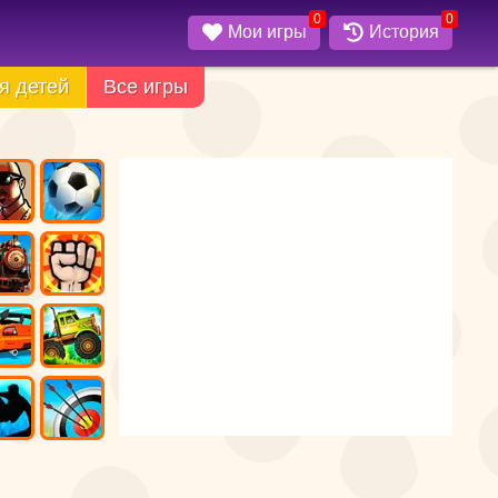
0
0
Мои игры
История
я детей
Все игры