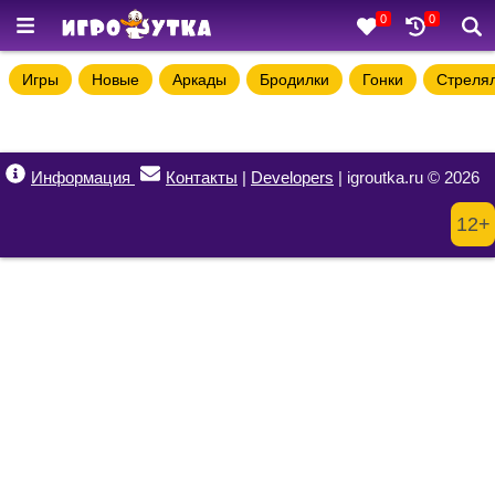
0
0
Игры
Новые
Аркады
Бродилки
Гонки
Стреля
Информация
Контакты
|
Developers
| igroutka.ru © 2026
12+