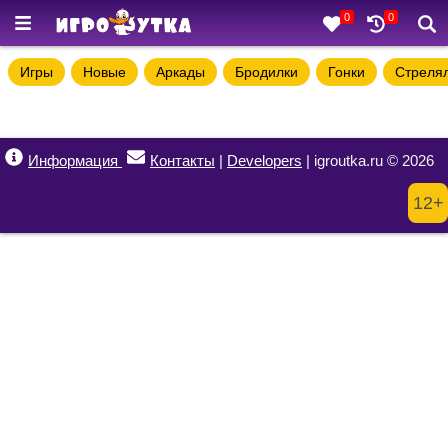
0
0
Игры
Новые
Аркады
Бродилки
Гонки
Стреля
Информация
Контакты
|
Developers
| igroutka.ru © 2026
12+