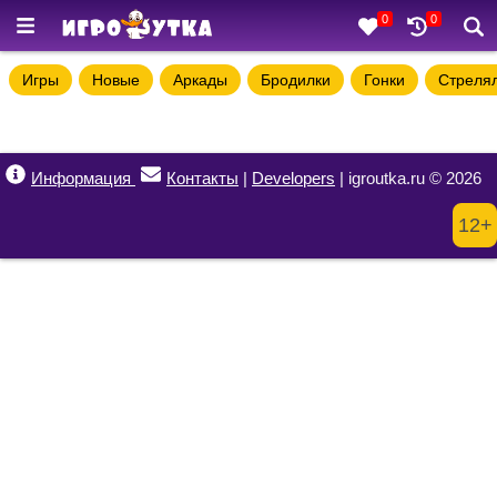
0
0
Игры
Новые
Аркады
Бродилки
Гонки
Стреля
Информация
Контакты
|
Developers
| igroutka.ru © 2026
12+