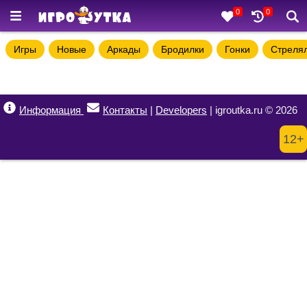
0
0
Игры
Новые
Аркады
Бродилки
Гонки
Стреля
Информация
Контакты
|
Developers
| igroutka.ru © 2026
12+