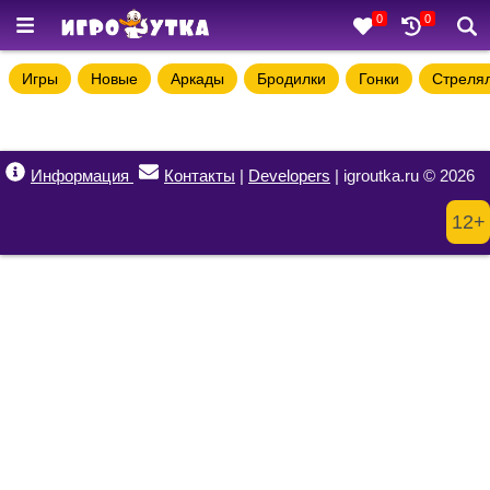
0
0
Игры
Новые
Аркады
Бродилки
Гонки
Стреля
Информация
Контакты
|
Developers
| igroutka.ru © 2026
12+