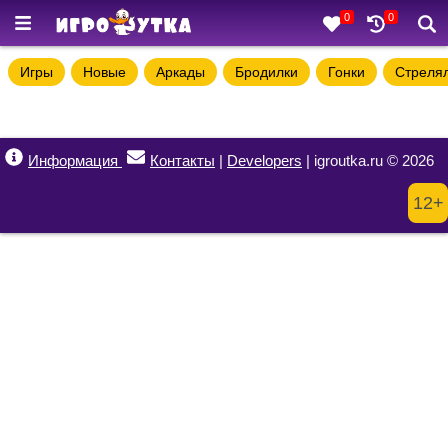
0
0
Игры
Новые
Аркады
Бродилки
Гонки
Стреля
Информация
Контакты
|
Developers
| igroutka.ru © 2026
12+