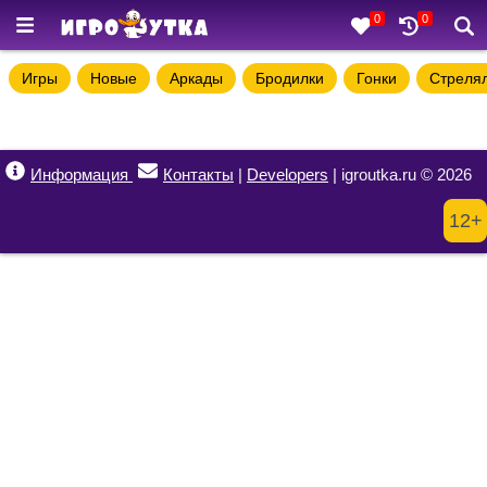
0
0
Игры
Новые
Аркады
Бродилки
Гонки
Стреля
Информация
Контакты
|
Developers
| igroutka.ru © 2026
12+