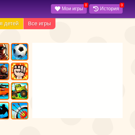
0
0
Мои игры
История
я детей
Все игры