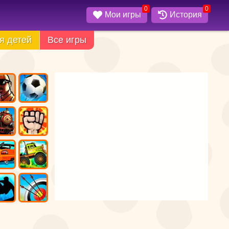
0
0
Мои игры
История
я детей
Все игры