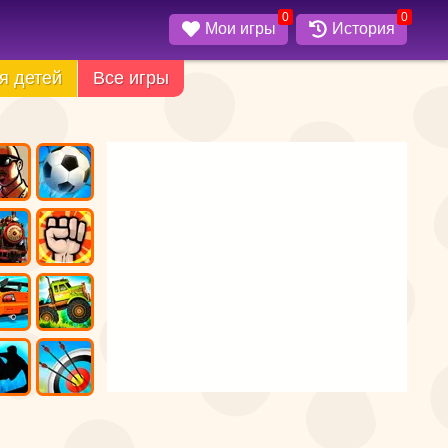
0
0
Мои игры
История
я детей
Все игры