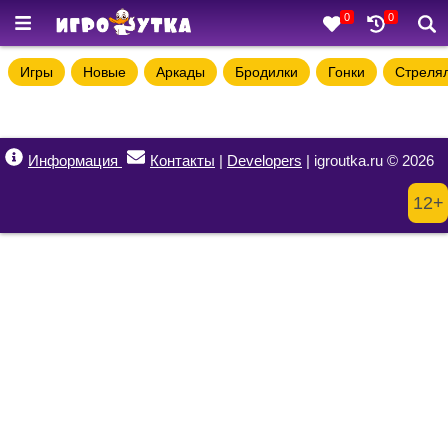
0
0
Игры
Новые
Аркады
Бродилки
Гонки
Стреля
Информация
Контакты
|
Developers
| igroutka.ru © 2026
12+