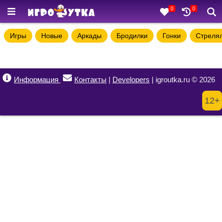
0
0
Игры
Новые
Аркады
Бродилки
Гонки
Стреля
Информация
Контакты
|
Developers
| igroutka.ru © 2026
12+