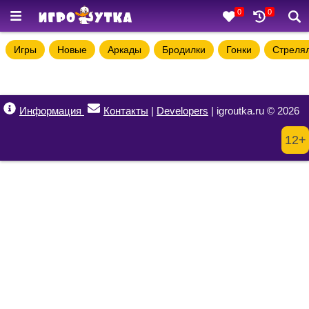
0
0
Игры
Новые
Аркады
Бродилки
Гонки
Стреля
Информация
Контакты
|
Developers
| igroutka.ru © 2026
12+