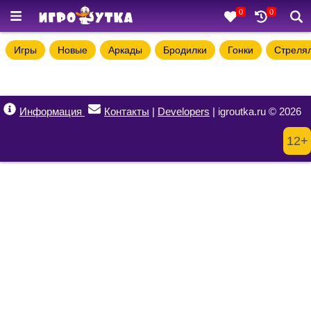
0
0
Игры
Новые
Аркады
Бродилки
Гонки
Стреля
Информация
Контакты
|
Developers
| igroutka.ru © 2026
12+