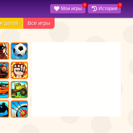
0
0
Мои игры
История
я детей
Все игры